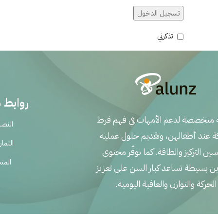
تسجيل الدخول
تذكرني
روابط 
متخصصة لدعم الأمهات في فهم فرط
النصا
كة عند أطفالهن، وتقديم حلول عملية
التما
ين التركيز والطاقة. كما نوفّر محتوى
المت
ين بسيطة تساعد كبار السن على تعزيز
الحركة والتوازن والعافية اليومية.