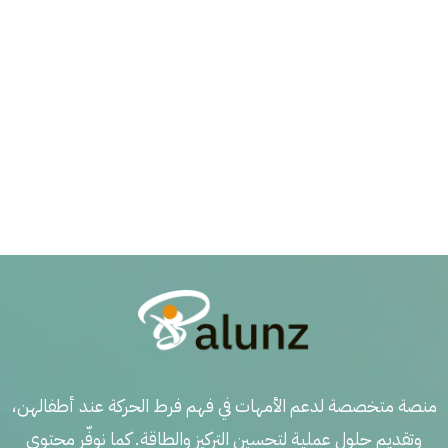
منصة متخصصة لدعم الأمهات في فهم فرط الحركة عند أطفالهن،
وتقديم حلول عملية لتحسين التركيز والطاقة. كما نوفّر محتوى