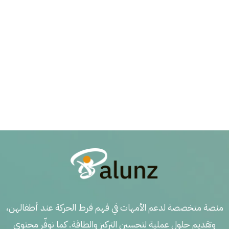
منصة متخصصة لدعم الأمهات في فهم فرط الحركة عند أطفالهن،
وتقديم حلول عملية لتحسين التركيز والطاقة. كما نوفّر محتوى